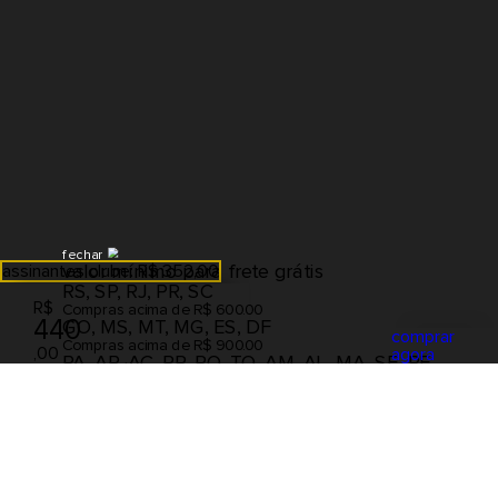
fechar
valor mínimo para frete grátis
assinantes clube: R$ 352,00
RS, SP, RJ, PR, SC
R$
Compras acima de R$ 600.00
440
GO, MS, MT, MG, ES, DF
comprar
Compras acima de R$ 900.00
,00
agora
PA, AP, AC, RR, RO, TO, AM, AL, MA, SE, PE,
até 3x de R$ 146,67
PB, RN, CE, PI, BA
Compras acima de R$ 1,200.00