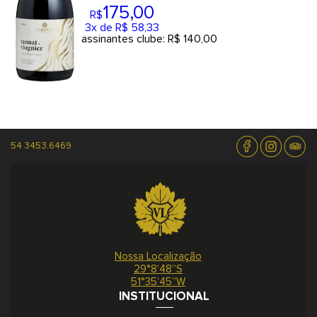
175
,00
R$
3x de R$ 58,33
assinantes clube: R$ 140,00
54 3453.6469
Tannat+Viognier
Cofermentado
Gran Reserva
Nossa Localização
145
,00
29°8’48”S
R$
51°35’45”W
3x de R$ 48,33
INSTITUCIONAL
assinantes clube: R$ 116,00