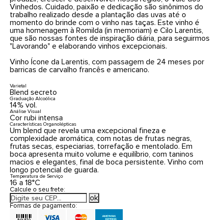
Vinhedos. Cuidado, paixão e dedicação são sinônimos do
trabalho realizado desde a plantação das uvas até o
momento do brinde com o vinho nas taças. Este vinho é
uma homenagem à Romilda (in memoriam) e Cilo Larentis,
que são nossas fontes de inspiração diária, para seguirmos
"Lavorando" e elaborando vinhos excepcionais.
Vinho Ícone da Larentis, com passagem de 24 meses por
barricas de carvalho francês e americano.
Varietal
Blend secreto
Graduação Alcoólica
14% vol.
Análise Visual
Cor rubi intensa
Características Organolépticas
Um blend que revela uma excepcional fineza e
complexidade aromática, com notas de frutas negras,
frutas secas, especiarias, torrefação e mentolado. Em
boca apresenta muito volume e equilíbrio, com taninos
macios e elegantes, final de boca persistente. Vinho com
longo potencial de guarda.
Temperatura de Serviço
16 a 18°C
Calcule o seu frete:
Formas de pagamento: