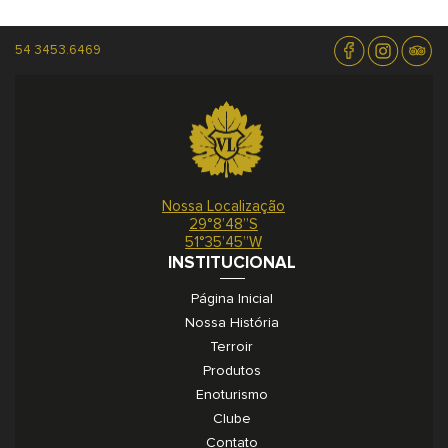
54 3453.6469
Nossa Localização
29°8’48”S
51°35’45”W
INSTITUCIONAL
Página Inicial
Nossa História
Terroir
Produtos
Enoturismo
Clube
Contato