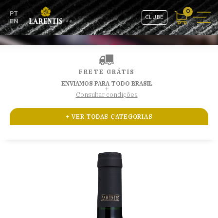
0
PT
CLUBE
EN
FRETE GRÁTIS
ENVIAMOS PARA TODO BRASIL
+
Consultar condições
+ VER TODAS CATEGORIAS
GRAN RESERVA
CEPAS SELECIONADAS
RESERVA ESPECIAL
ESPUMANTES
COMBOS