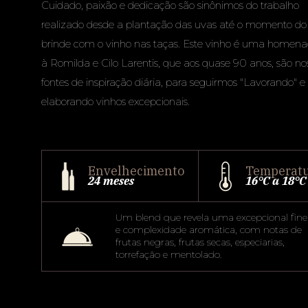
Cuidado, paixão e dedicação são sinônimos do trabalho
realizado desde a plantação das uvas até o momento do
brinde com o vinho nas taças. Este vinho é uma home
à Romilda e Cilo Larentis, que aos quase 90 anos, são no
fontes de inspiração diária, para seguirmos "Lavorando" e
elaborando vinhos excepcionais.
Envelhecimento
Temperat
24 meses
16°C a 18°C
Um blend que revela uma excepcional fine
e complexidade aromática, com notas de
frutas negras, frutas secas, especiarias,
torrefação e mentolado.