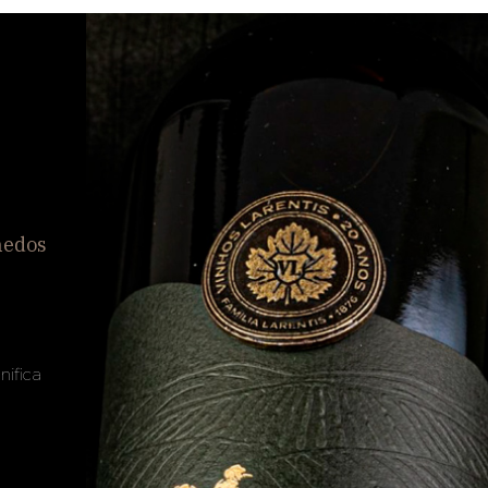
hedos
nifica