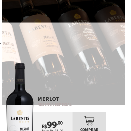
MERLOT
RESERVA ESPECIAL
99
,00
R$
COMPRAR
3x de R$ 33,00