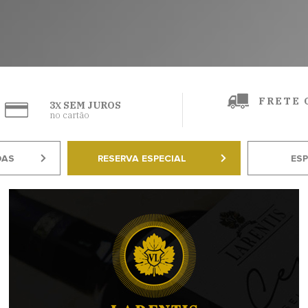
FRETE 
3
SEM JUROS
X
no cartão
DAS
RESERVA ESPECIAL
ES