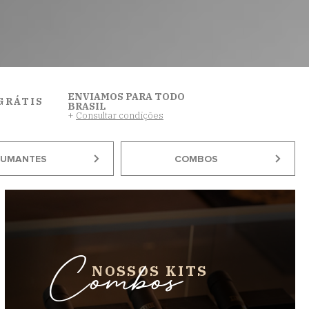
ENVIAMOS PARA TODO
GRÁTIS
BRASIL
+
Consultar condições
PUMANTES
COMBOS
Combos
NOSSOS KITS