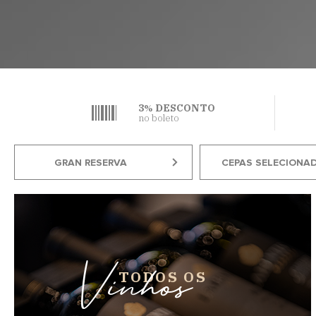
3
DESCONTO
%
no boleto
GRAN RESERVA
CEPAS SELECIONA
Vinhos
TODOS OS