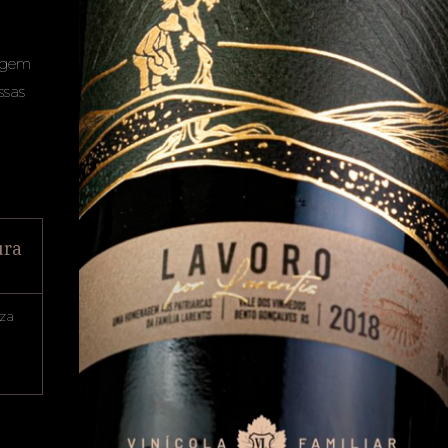
nagem
ssas
ura
za