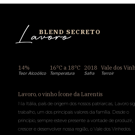
Lavoro
BLEND SECRETO
14%
16°C a 18°C
2018
Vale dos Vin
Teor Alcoólico
Temperatura
Safra
Terroir
Lavoro, o vinho Ícone da Larentis
Na Itália, país de origem dos nossos patriarcas, Lavoro sig
trabalho, um dos principais valores da família. Desde o
princípio, sempre esteve presente a vontade de produzir,
crescer e desenvolver nossa região, o Vale dos Vinhedos.